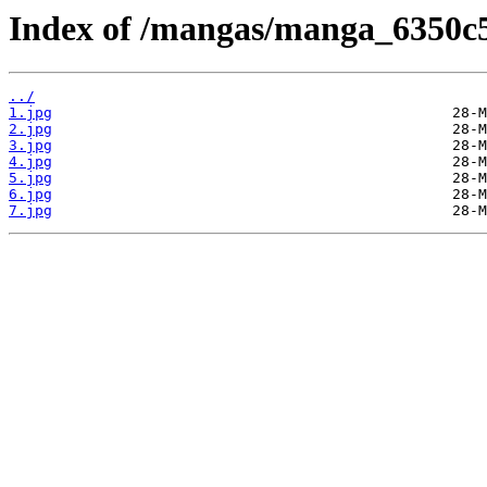
Index of /mangas/manga_6350c5
../
1.jpg
2.jpg
3.jpg
4.jpg
5.jpg
6.jpg
7.jpg