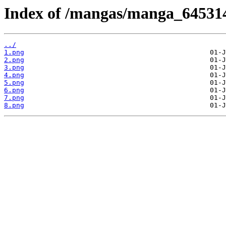
Index of /mangas/manga_645314
../
1.png
2.png
3.png
4.png
5.png
6.png
7.png
8.png