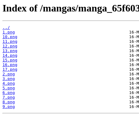
Index of /mangas/manga_65f6035
../
1.png
10.png
11.png
12.png
13.png
14.png
15.png
16.png
17.png
2.png
3.png
4.png
5.png
6.png
7.png
8.png
9.png