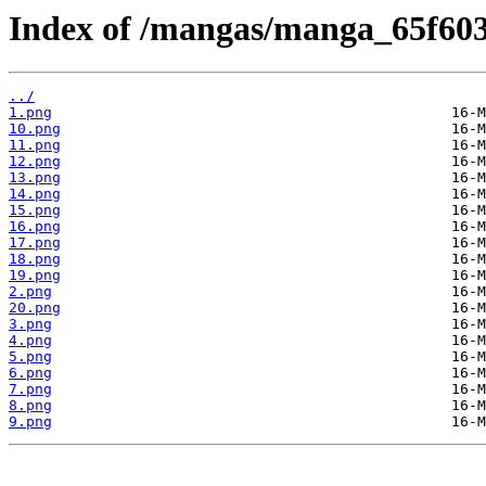
Index of /mangas/manga_65f6035
../
1.png
10.png
11.png
12.png
13.png
14.png
15.png
16.png
17.png
18.png
19.png
2.png
20.png
3.png
4.png
5.png
6.png
7.png
8.png
9.png