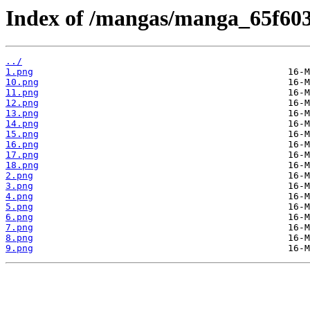
Index of /mangas/manga_65f6035
../
1.png
10.png
11.png
12.png
13.png
14.png
15.png
16.png
17.png
18.png
2.png
3.png
4.png
5.png
6.png
7.png
8.png
9.png