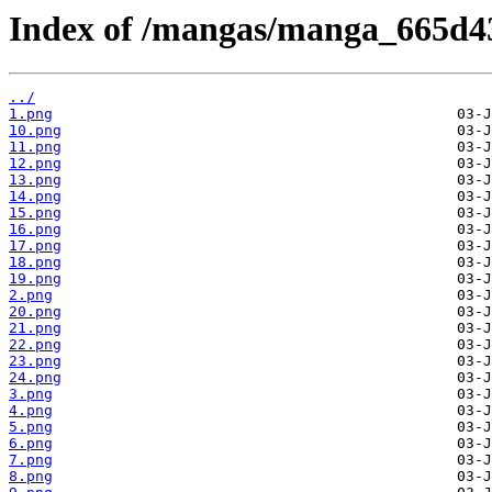
Index of /mangas/manga_665d43
../
1.png
10.png
11.png
12.png
13.png
14.png
15.png
16.png
17.png
18.png
19.png
2.png
20.png
21.png
22.png
23.png
24.png
3.png
4.png
5.png
6.png
7.png
8.png