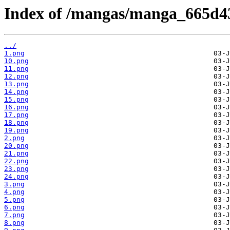
Index of /mangas/manga_665d43
../
1.png
10.png
11.png
12.png
13.png
14.png
15.png
16.png
17.png
18.png
19.png
2.png
20.png
21.png
22.png
23.png
24.png
3.png
4.png
5.png
6.png
7.png
8.png