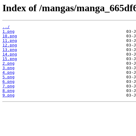
Index of /mangas/manga_665df6
../
1.png
10.png
11.png
12.png
13.png
14.png
15.png
2.png
3.png
4.png
5.png
6.png
7.png
8.png
9.png