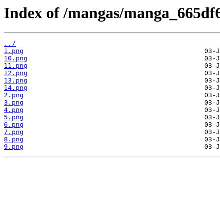
Index of /mangas/manga_665df6
../
1.png
10.png
11.png
12.png
13.png
14.png
2.png
3.png
4.png
5.png
6.png
7.png
8.png
9.png