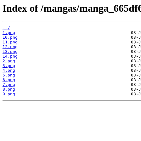
Index of /mangas/manga_665df6
../
1.png
10.png
11.png
12.png
13.png
14.png
2.png
3.png
4.png
5.png
6.png
7.png
8.png
9.png