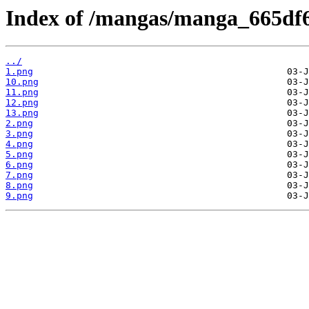
Index of /mangas/manga_665df6
../
1.png
10.png
11.png
12.png
13.png
2.png
3.png
4.png
5.png
6.png
7.png
8.png
9.png